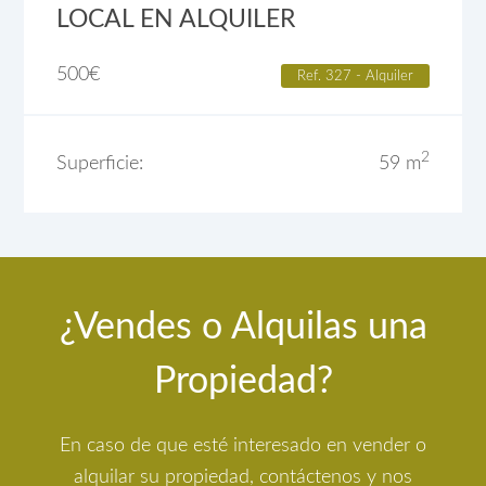
LOCAL EN ALQUILER
500
€
Ref. 327 - Alquiler
2
Superficie:
59 m
¿Vendes o Alquilas una
Propiedad?
En caso de que esté interesado en vender o
alquilar su propiedad, contáctenos y nos