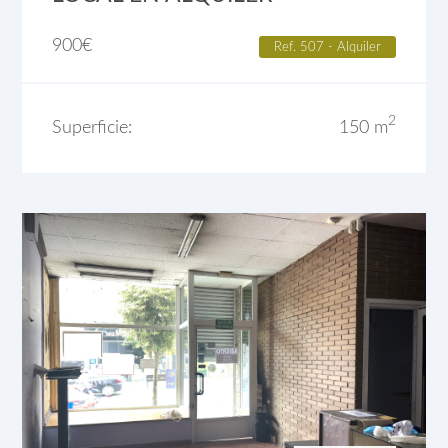
900
€
Ref. 507 - Alquiler
2
Superficie:
150 m