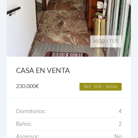
VIGO
/
TEIS
CASA EN VENTA
230.000
€
Ref. 504 - Venta
Dormitorios:
4
Baños:
2
Ascensor:
No