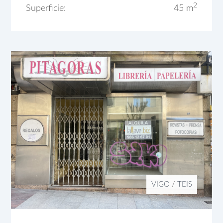
2
Superficie:
45 m
VIGO
/
TEIS