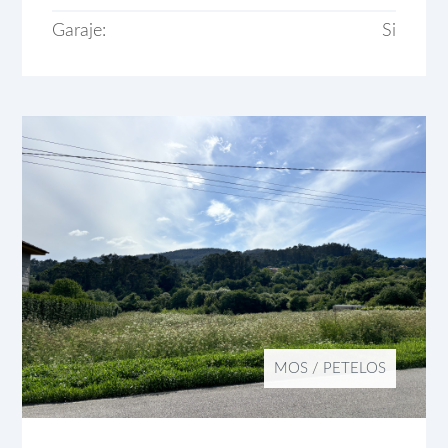
Garaje:
Si
MOS
/
PETELOS