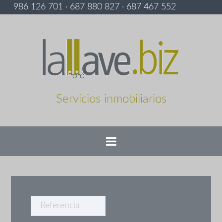
986 126 701 · 687 880 827 · 687 467 552
Servicios inmobiliarios